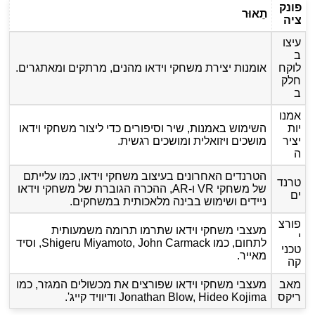
פונק
תֵאוּר
ציה
עיצו
ב
לוקח
אומנות יצירת משחקי וידאו מהנים, מרתקים ומאתגרים.
חלק
ב
אמנו
יות
השימוש באמנות, שיר וסיפורים כדי ליצור משחקי וידאו
יציר
מושכים ויזואלית ומושכים רגשית.
ה
הטרנדים האחרונים בעיצוב משחקי וידאו, כמו עלייתם
טרנד
של משחקי VR ו-AR, ההכרה הגוברת של משחקי וידאו
ים
ניידים ושימוש בבינה מלאכותית במשחקים.
פורצ
מעצבי משחקי וידאו שתרמו תרומה משמעותית
י
לתחום, כמו Shigeru Miyamoto, John Carmack, וסיד
טכני
מאייר.
קה
מאב
מעצבי משחקי וידאו שפורצים את מכשולים המגזר, כמו
ריקס
Jonathan Blow, Hideo Kojima ודיוויד קייג'.