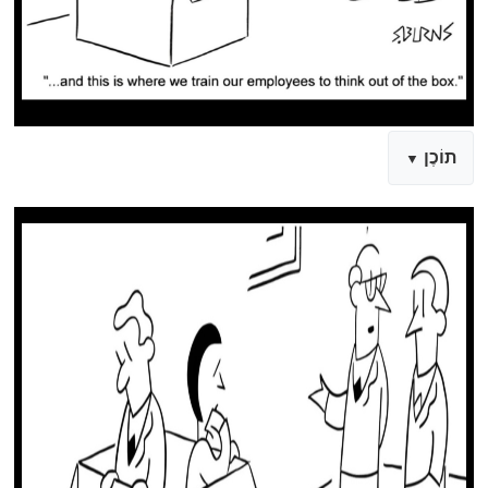
תוֹכֶן