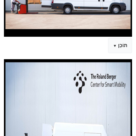
תוֹכֶן